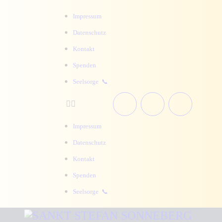
HOME
Impressum
AKTUELLES
Datenschutz
Kontakt
KALENDER
Spenden
PFARREI
Seelsorge 📞
ANGEBOTE
Impressum
WISSENSWERTES
Datenschutz
KONTAKT
Kontakt
Spenden
SUCHE
Seelsorge 📞