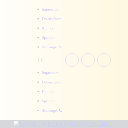
HOME
Impressum
AKTUELLES
Datenschutz
Kontakt
KALENDER
Spenden
PFARREI
Seelsorge 📞
ANGEBOTE
Impressum
WISSENSWERTES
Datenschutz
KONTAKT
Kontakt
Spenden
SUCHE
Seelsorge 📞